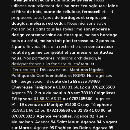
intelligente avec une domotique de série
. Nous
utilisons naturellement des
isolants écologiques : laine
et fibre de bois, ouate de cellulose, fermacell
etc. et
proposons tous typ
es de bardages et crépis : pin,
douglas, mélèze, red cedar
. Nous réalisons votre
maison bois dans tous les styles :
maison moderne
design contemporaine ou classique, maison bardage
bois ou crépi, maison toit plat terrasse ou 2 pans ou
4 pans
. Si vous êtes à la recherche d’un
constructeur
haut de gamme compétitif et sur mesure, contactez
nous.
Nos partenaires:
maisons archidesign
,
le
designer français
,
la fonciere du château
et
Terraconcept
. Découvrez nos
Mentions légales,
Politique de Confidentialité, et RGPD
. Nos agences
IDF : Siège social : 9
route de la Brosse 78460
Chevreuse Téléphone
01.88.31.66.12
ou 0782105560
.
Agence 78 :
2 rue du moulin à vent 78310 Coignières
Téléphone
01.88.31.66.12
ou 0782105560
. Agence
91 :
19 avenue de Montjay 91400 Orsay Téléphone
01.88.31.66.12
ou 0782105560 ou 01 85 41 00 90 et
0768703923
.
Agence Versailles.
Agence
92
Rueil-
Malmaison
. Agence
94 Saint Maur
.
Agence 94 Nogent
sur Marne
. Agence
95 Enghien les Bains
.
Agence 95