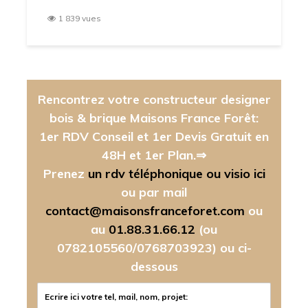
1 839 vues
Rencontrez votre constructeur designer
bois & brique Maisons France Forêt:
1er RDV Conseil et 1er Devis Gratuit en
48H et 1er Plan.⇒
Prenez
un rdv téléphonique ou visio ici
ou par mail
contact@maisonsfranceforet.com
ou
au
01.88.31.66.12
(ou
0782105560/0768703923)
ou ci-
dessous