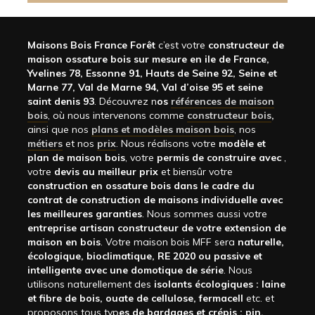
Maisons Bois France Forêt
c’est votre
constructeur de
maison ossature bois sur mesure en ile de France,
Yvelines 78, Essonne 91, Hauts de Seine 92, Seine et
Marne 77, Val de Marne 94, Val d’oise 95 et seine
saint denis 93
. Découvrez n
os
références de maison
bois
, où nous intervenons comme
constructeur bois
,
ainsi que nos
plans et modèles maison bois
, nos
métiers
et nos
prix
. Nous réalisons votre
modèle et
plan de maison bois
, votre
permis de construire avec
,
votre
devis au meilleur prix
et biensûr votre
construction en ossature bois dans le cadre du
contrat de construction de maisons individuelle avec
les meilleures garanties
. Nous sommes aussi votre
entreprise artisan constructeur de votre extension de
maison en bois
. Votre maison bois MFF sera
naturelle,
écologique, bioclimatique, RE 2020 ou passive et
intelligente avec une domotique de série
. Nous
utilisons naturellement des
isolants écologiques : laine
et fibre de bois, ouate de cellulose, fermacell
etc. et
proposons tous typ
es de bardages et crépis : pin,