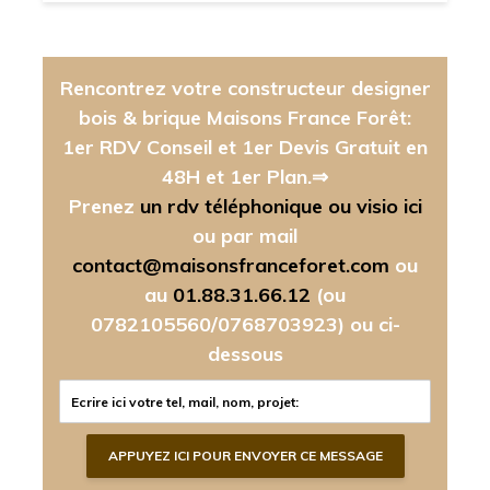
Rencontrez votre constructeur designer
bois & brique Maisons France Forêt:
1er RDV Conseil et 1er Devis Gratuit en
48H et 1er Plan.⇒
Prenez
un rdv téléphonique ou visio ici
ou par mail
contact@maisonsfranceforet.com
ou
au
01.88.31.66.12
(ou
0782105560/0768703923)
ou ci-
dessous