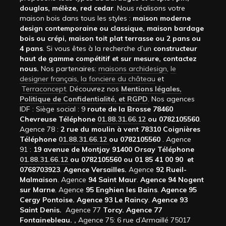
douglas, mélèze, red cedar
. Nous réalisons votre
maison bois dans tous les styles :
maison moderne
design contemporaine ou classique, maison bardage
bois ou crépi, maison toit plat terrasse ou 2 pans ou
4 pans
. Si vous êtes à la recherche d’un
constructeur
haut de gamme compétitif et sur mesure, contactez
nous.
Nos partenaires:
maisons archidesign
,
le
designer français
,
la fonciere du château
et
Terraconcept
. Découvrez nos
Mentions légales,
Politique de Confidentialité, et RGPD
. Nos agences
IDF : Siège social : 9
route de la Brosse 78460
Chevreuse Téléphone
01.88.31.66.12
ou 0782105560
.
Agence 78 :
2 rue du moulin à vent 78310 Coignières
Téléphone
01.88.31.66.12
ou 0782105560
. Agence
91 :
19 avenue de Montjay 91400 Orsay Téléphone
01.88.31.66.12
ou 0782105560 ou 01 85 41 00 90 et
0768703923
.
Agence Versailles.
Agence
92
Rueil-
Malmaison
. Agence
94 Saint Maur
.
Agence 94 Nogent
sur Marne
. Agence
95 Enghien les Bains
.
Agence 95
Cergy Pontoise.
Agence 93 Le Raincy
.
Agence 93
Saint Denis.
Agence 77
Torcy.
Agence 77
Fontainebleau.
,
Agence 75: 6 rue d’Armaillé 75017