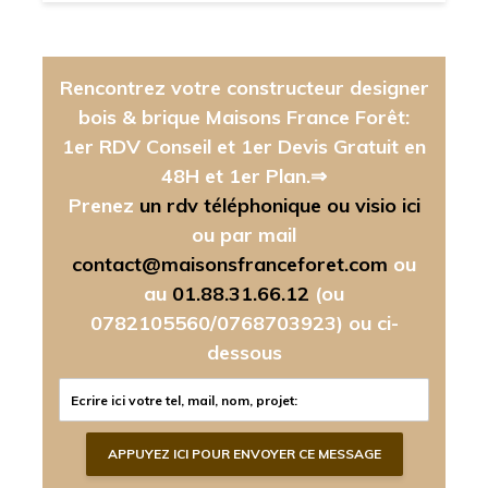
Rencontrez votre constructeur designer
bois & brique Maisons France Forêt:
1er RDV Conseil et 1er Devis Gratuit en
48H et 1er Plan.⇒
Prenez
un rdv téléphonique ou visio ici
ou par mail
contact@maisonsfranceforet.com
ou
au
01.88.31.66.12
(ou
0782105560/0768703923)
ou ci-
dessous