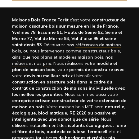
Maisons Bois France Forêt
c’est votre
constructeur de
maison ossature bois sur mesure en ile de France,
Yvelines 78, Essonne 91, Hauts de Seine 92, Seine et
Marne 77, Val de Marne 94, Val d’oise 95 et seine
saint denis 93
. Découvrez n
os
références de maison
bois
, où nous intervenons comme
constructeur bois
,
ainsi que nos
plans et modèles maison bois
, nos
métiers
et nos
prix
. Nous réalisons votre
modèle et
plan de maison bois
, votre
permis de construire avec
,
votre
devis au meilleur prix
et biensûr votre
construction en ossature bois dans le cadre du
contrat de construction de maisons individuelle avec
les meilleures garanties
. Nous sommes aussi votre
entreprise artisan constructeur de votre extension de
maison en bois
. Votre maison bois MFF sera
naturelle,
écologique, bioclimatique, RE 2020 ou passive et
intelligente avec une domotique de série
. Nous
utilisons naturellement des
isolants écologiques : laine
et fibre de bois, ouate de cellulose, fermacell
etc. et
proposons tous typ
es de bardages et crépis : pin,