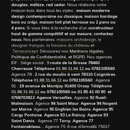
douglas, mélèze, red cedar
. Nous réalisons votre
maison bois dans tous les styles :
maison moderne
design contemporaine ou classique, maison bardage
bois ou crépi, maison toit plat terrasse ou 2 pans ou
4 pans
. Si vous êtes à la recherche d’un
constructeur
haut de gamme compétitif et sur mesure, contactez
nous.
Nos partenaires:
maisons archidesign
,
le
designer français
,
la fonciere du château
et
Terraconcept
. Découvrez nos
Mentions légales,
Politique de Confidentialité, et RGPD
. Nos agences
IDF : Siège social : 9
route de la Brosse 78460
Chevreuse Téléphone
01.88.31.66.12
ou 0782105560
.
Agence 78 :
2 rue du moulin à vent 78310 Coignières
Téléphone
01.88.31.66.12
ou 0782105560
. Agence
91 :
19 avenue de Montjay 91400 Orsay Téléphone
01.88.31.66.12
ou 0782105560 ou 01 85 41 00 90 et
0768703923
.
Agence Versailles.
Agence
92
Rueil-
Malmaison
. Agence
94 Saint Maur
.
Agence 94 Nogent
sur Marne
. Agence
95 Enghien les Bains
.
Agence 95
Cergy Pontoise.
Agence 93 Le Raincy
.
Agence 93
Saint Denis.
Agence 77
Torcy.
Agence 77
Fontainebleau.
,
Agence 75: 6 rue d’Armaillé 75017