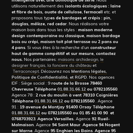
intelligente avec une domotique de série
. Nous
utilisons naturellement des
isolants écologiques : laine
et fibre de bois, ouate de cellulose, fermacell
etc. et
proposons tous typ
es de bardages et crépis : pin,
douglas, mélèze, red cedar
. Nous réalisons votre
maison bois dans tous les styles :
maison moderne
design contemporaine ou classique, maison bardage
bois ou crépi, maison toit plat terrasse ou 2 pans ou
4 pans
. Si vous êtes à la recherche d’un
constructeur
haut de gamme compétitif et sur mesure, contactez
nous.
Nos partenaires:
maisons archidesign
,
le
designer français
,
la fonciere du château
et
Terraconcept
. Découvrez nos
Mentions légales,
Politique de Confidentialité, et RGPD
. Nos agences
IDF : Siège social : 9
route de la Brosse 78460
Chevreuse Téléphone
01.88.31.66.12
ou 0782105560
.
Agence 78 :
2 rue du moulin à vent 78310 Coignières
Téléphone
01.88.31.66.12
ou 0782105560
. Agence
91 :
19 avenue de Montjay 91400 Orsay Téléphone
01.88.31.66.12
ou 0782105560 ou 01 85 41 00 90 et
0768703923
.
Agence Versailles.
Agence
92
Rueil-
Malmaison
. Agence
94 Saint Maur
.
Agence 94 Nogent
sur Marne
. Agence
95 Enghien les Bains
.
Agence 95