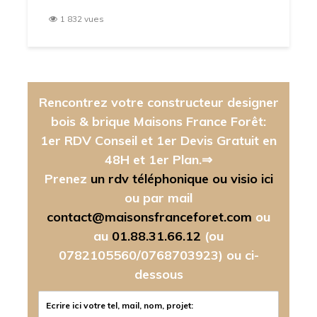
1 832 vues
Rencontrez votre constructeur designer
bois & brique Maisons France Forêt:
1er RDV Conseil et 1er Devis Gratuit en
48H et 1er Plan.⇒
Prenez
un rdv téléphonique ou visio ici
ou par mail
contact@maisonsfranceforet.com
ou
au
01.88.31.66.12
(ou
0782105560/0768703923)
ou ci-
dessous