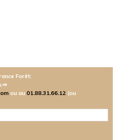
rance Forêt:
n.⇒
com
ou au
01.88.31.66.12
(ou