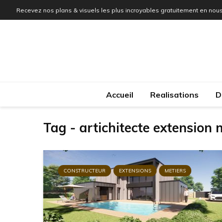
Recevez nos plans & visuels les plus incroyables gratuitement en nous
Accueil
Realisations
D
Tag - artichitecte extension
CONSTRUCTEUR
EXTENSIONS
METIERS