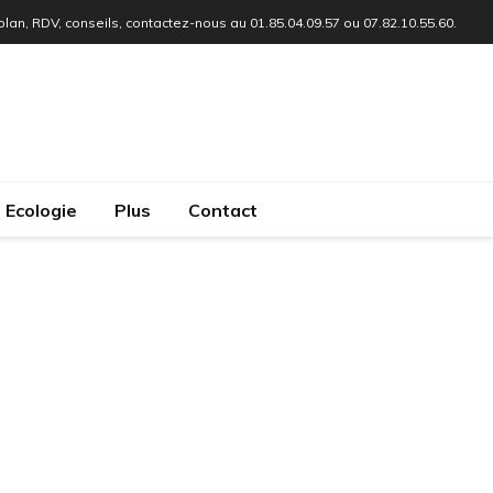
 plan, RDV, conseils, contactez-nous au 01.85.04.09.57 ou 07.82.10.55.60.
Ecologie
Plus
Contact