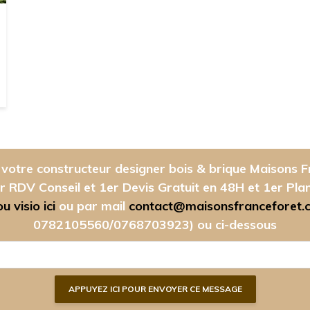
votre constructeur designer bois & brique Maisons F
r RDV Conseil et 1er Devis Gratuit en 48H et 1er Pla
 visio ici
ou par mail
contact@maisonsfranceforet.
0782105560/0768703923)
ou ci-dessous