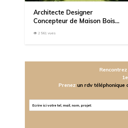
Architecte Designer
Concepteur de Maison Bois...
2 561 vues
Rencontrez 
1e
Prenez
un rdv téléphonique ou