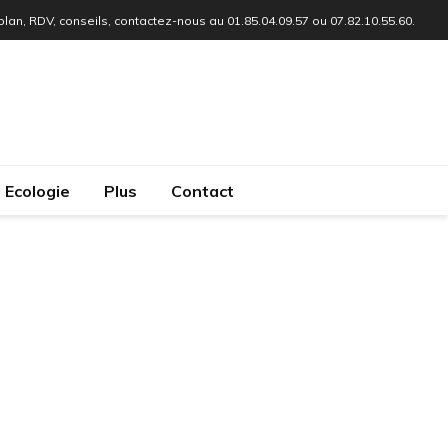
 plan, RDV, conseils, contactez-nous au 01.85.04.09.57 ou 07.82.10.55.60.
Ecologie
Plus
Contact