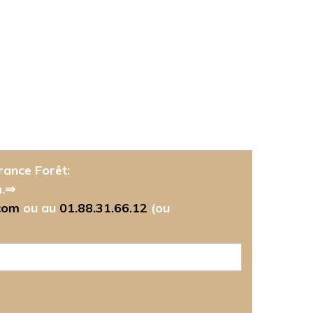
rance Forêt:
n.⇒
com
ou au
01.88.31.66.12
(ou