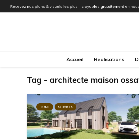
Recevez nos plans & visuels les plus incroyables gratuitement en nous
Accueil
Realisations
D
Tag - architecte maison ossa
HOME
SERVICES