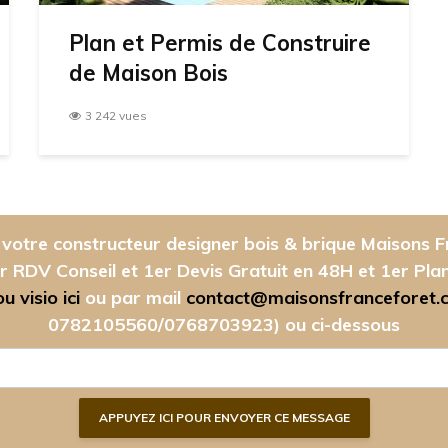
Plan et Permis de Construire
de Maison Bois
3 242 vues
votre constructeur designer bois & brique Maisons F
r RDV Conseil et 1er Devis Gratuit en 48H et 1er Pla
 visio ici
ou par mail
contact@maisonsfranceforet.
0782105560/0768703923)
ou ci-dessous