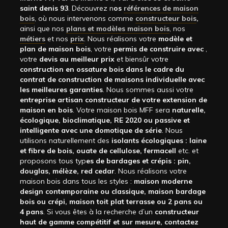
saint denis 93
. Découvrez n
os
références de maison
bois
, où nous intervenons comme
constructeur bois
,
ainsi que nos
plans et modèles maison bois
, nos
métiers
et nos
prix
. Nous réalisons votre
modèle et
plan de maison bois
, votre
permis de construire avec
,
votre
devis au meilleur prix
et biensûr votre
construction en ossature bois dans le cadre du
contrat de construction de maisons individuelle avec
les meilleures garanties
. Nous sommes aussi votre
entreprise artisan constructeur de votre extension de
maison en bois
. Votre maison bois MFF sera
naturelle,
écologique, bioclimatique, RE 2020 ou passive et
intelligente avec une domotique de série
. Nous
utilisons naturellement des
isolants écologiques : laine
et fibre de bois, ouate de cellulose, fermacell
etc. et
proposons tous typ
es de bardages et crépis : pin,
douglas, mélèze, red cedar
. Nous réalisons votre
maison bois dans tous les styles :
maison moderne
design contemporaine ou classique, maison bardage
bois ou crépi, maison toit plat terrasse ou 2 pans ou
4 pans
. Si vous êtes à la recherche d’un
constructeur
haut de gamme compétitif et sur mesure, contactez