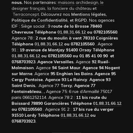
nous.
Nos partenaires:
maisons archidesign
,
le
designer français
,
la fonciere du château
et
Terraconcept
. Découvrez nos
Mentions légales,
Politique de Confidentialité, et RGPD
. Nos agences
IDF : Siège social : 9
route de la Brosse 78460
Chevreuse Téléphone
01.88.31.66.12
ou 0782105560
.
Agence 78 :
2 rue du moulin à vent 78310 Coignières
Téléphone
01.88.31.66.12
ou 0782105560
. Agence
91 :
19 avenue de Montjay 91400 Orsay Téléphone
01.88.31.66.12
ou 0782105560 ou 01 85 41 00 90 et
0768703923
.
Agence Versailles.
Agence
92
Rueil-
Malmaison
. Agence
94 Saint Maur
.
Agence 94 Nogent
sur Marne
. Agence
95 Enghien les Bains
.
Agence 95
Cergy Pontoise.
Agence 93 Le Raincy
.
Agence 93
Saint Denis.
Agence 77
Torcy.
Agence 77
Fontainebleau.
,
Agence 75: 6 rue d’Armaillé 75017
paris 0661252114. Agence 78 2 :
11 bis route du
Boissard 78890 Garancières Téléphone
01.88.31.66.12
ou 0782105560
. Agence 91 2 :
17 bis rue du verger
91510 Lardy Téléphone
01.88.31.66.12
ou
0768703923
.