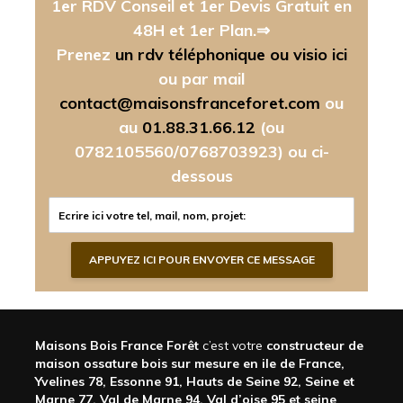
1er RDV Conseil et 1er Devis Gratuit en
48H et 1er Plan.⇒
Prenez
un rdv téléphonique ou visio ici
ou par mail
contact@maisonsfranceforet.com
ou
au
01.88.31.66.12
(ou
0782105560/0768703923)
ou ci-
dessous
Maisons Bois France Forêt
c’est votre
constructeur de
maison ossature bois sur mesure en ile de France,
Yvelines 78, Essonne 91, Hauts de Seine 92, Seine et
Marne 77, Val de Marne 94, Val d’oise 95 et seine