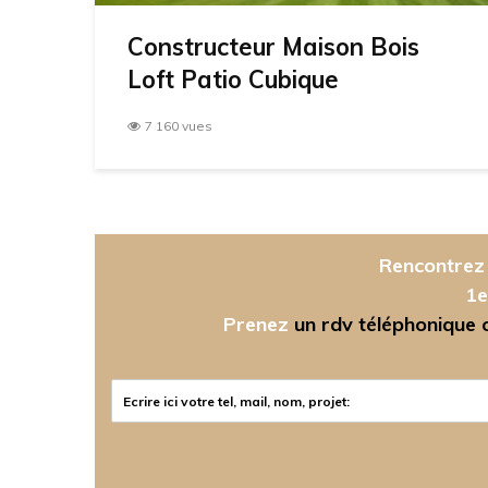
Constructeur Maison Bois
Loft Patio Cubique
7 160 vues
Rencontrez 
1e
Prenez
un rdv téléphonique ou