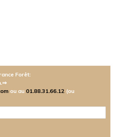
rance Forêt:
n.⇒
com
ou au
01.88.31.66.12
(ou