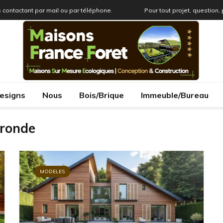
 contactant par mail ou par téléphone.
Pour tout projet, question,
esigns
Nous
Bois/Brique
Immeuble/Bureau
 ronde
MODELES