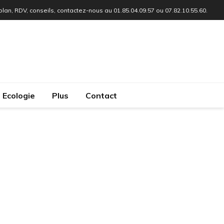
 plan, RDV, conseils, contactez-nous au 01.85.04.09.57 ou 07.82.10.55.60.
Ecologie
Plus
Contact