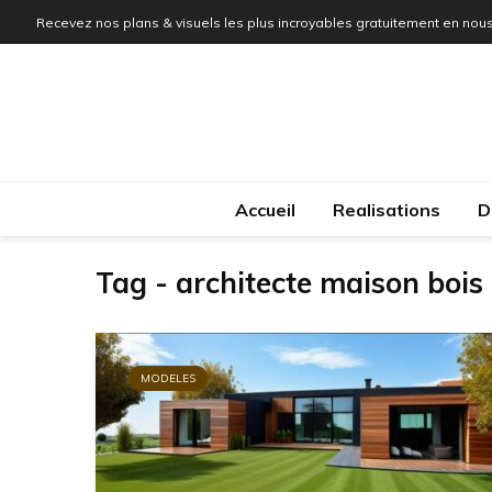
Recevez nos plans & visuels les plus incroyables gratuitement en nous
Accueil
Realisations
D
Tag - architecte maison bois
MODELES