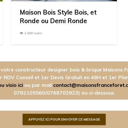
Maison Bois Style Bois, et
Ronde ou Demi Ronde
2 680 vues
votre constructeur designer bois & brique Maisons F
r RDV Conseil et 1er Devis Gratuit en 48H et 1er Pla
 visio ici
ou par mail
contact@maisonsfranceforet.
0782105560/0768703923)
ou ci-dessous