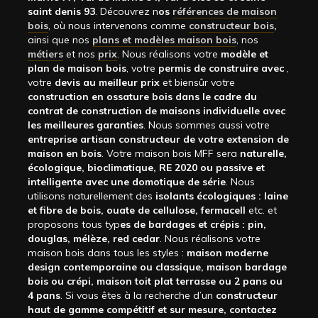
saint denis 93
. Découvrez n
os
références de maison
bois
, où nous intervenons comme
constructeur bois
,
ainsi que nos
plans et modèles maison bois
, nos
métiers
et nos
prix
. Nous réalisons votre
modèle et
plan de maison bois
, votre
permis de construire avec
,
votre
devis au meilleur prix
et biensûr votre
construction en ossature bois dans le cadre du
contrat de construction de maisons individuelle avec
les meilleures garanties
. Nous sommes aussi votre
entreprise artisan constructeur de votre extension de
maison en bois
. Votre maison bois MFF sera
naturelle,
écologique, bioclimatique, RE 2020 ou passive et
intelligente avec une domotique de série
. Nous
utilisons naturellement des
isolants écologiques : laine
et fibre de bois, ouate de cellulose, fermacell
etc. et
proposons tous typ
es de bardages et crépis : pin,
douglas, mélèze, red cedar
. Nous réalisons votre
maison bois dans tous les styles :
maison moderne
design contemporaine ou classique, maison bardage
bois ou crépi, maison toit plat terrasse ou 2 pans ou
4 pans
. Si vous êtes à la recherche d’un
constructeur
haut de gamme compétitif et sur mesure, contactez