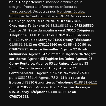
nous.
Nos partenaires:
maisons archidesign
,
le
designer français
,
la fonciere du château
et
Terraconcept
. Découvrez nos
Mentions légales,
Politique de Confidentialité, et RGPD
. Nos agences
IDF : Siège social : 9
route de la Brosse 78460
Chevreuse Téléphone
01.88.31.66.12
ou 0782105560
.
Agence 78 :
2 rue du moulin à vent 78310 Coignières
Téléphone
01.88.31.66.12
ou 0782105560
. Agence
91 :
19 avenue de Montjay 91400 Orsay Téléphone
01.88.31.66.12
ou 0782105560 ou 01 85 41 00 90 et
0768703923
.
Agence Versailles.
Agence
92
Rueil-
Malmaison
. Agence
94 Saint Maur
.
Agence 94 Nogent
sur Marne
. Agence
95 Enghien les Bains
.
Agence 95
Cergy Pontoise.
Agence 93 Le Raincy
.
Agence 93
Saint Denis.
Agence 77
Torcy.
Agence 77
Fontainebleau.
,
Agence 75: 6 rue d’Armaillé 75017
paris 0661252114. Agence 78 2 :
11 bis route du
Boissard 78890 Garancières Téléphone
01.88.31.66.12
ou 0782105560
. Agence 91 2 :
17 bis rue du verger
91510 Lardy Téléphone
01.88.31.66.12
ou
0768703923
.