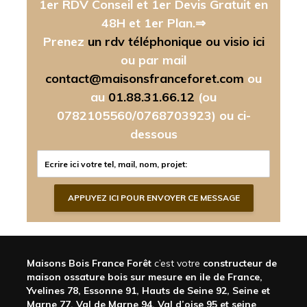
1er RDV Conseil et 1er Devis Gratuit en
48H et 1er Plan.⇒
Prenez
un rdv téléphonique ou visio ici
ou par mail
contact@maisonsfranceforet.com
ou
au
01.88.31.66.12
(ou
0782105560/0768703923)
ou ci-
dessous
Maisons Bois France Forêt
c’est votre
constructeur de
maison ossature bois sur mesure en ile de France,
Yvelines 78, Essonne 91, Hauts de Seine 92, Seine et
Marne 77, Val de Marne 94, Val d’oise 95 et seine