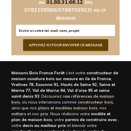
au
01.88.31.66.12
(ou
0782105560/0768703923)
ou ci-
dessous
Maisons Bois France Forêt
c’est votre
constructeur de
maison ossature bois sur mesure en ile de France,
Yvelines 78, Essonne 91, Hauts de Seine 92, Seine et
Marne 77, Val de Marne 94, Val d’oise 95 et seine
saint denis 93
. Découvrez n
os
références de maison
bois
, où nous intervenons comme
constructeur bois
,
ainsi que nos
plans et modèles maison bois
, nos
métiers
et nos
prix
. Nous réalisons votre
modèle et
plan de maison bois
, votre
permis de construire avec
,
votre
devis au meilleur prix
et biensûr votre