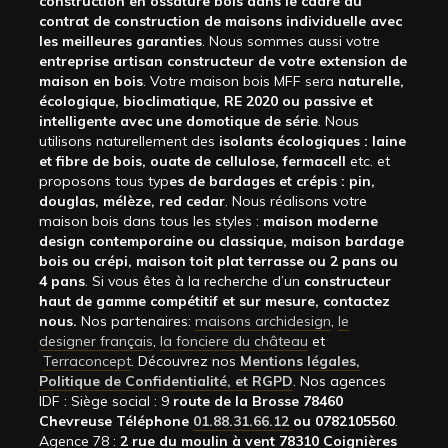
construction en ossature bois dans le cadre du
contrat de construction de maisons individuelle avec
les meilleures garanties
. Nous sommes aussi votre
entreprise artisan constructeur de votre extension de
maison en bois
. Votre maison bois MFF sera
naturelle,
écologique, bioclimatique, RE 2020 ou passive et
intelligente avec une domotique de série
. Nous
utilisons naturellement des
isolants écologiques : laine
et fibre de bois, ouate de cellulose, fermacell
etc. et
proposons tous typ
es de bardages et crépis : pin,
douglas, mélèze, red cedar
. Nous réalisons votre
maison bois dans tous les styles :
maison moderne
design contemporaine ou classique, maison bardage
bois ou crépi, maison toit plat terrasse ou 2 pans ou
4 pans
. Si vous êtes à la recherche d’un
constructeur
haut de gamme compétitif et sur mesure, contactez
nous.
Nos partenaires:
maisons archidesign
,
le
designer français
,
la fonciere du château
et
Terraconcept
. Découvrez nos
Mentions légales,
Politique de Confidentialité, et RGPD
. Nos agences
IDF : Siège social : 9
route de la Brosse 78460
Chevreuse Téléphone
01.88.31.66.12
ou 0782105560
.
Agence 78 :
2 rue du moulin à vent 78310 Coignières