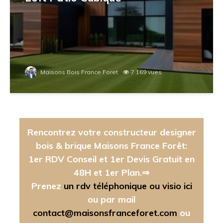
Maisons Bois France Foret
7 169 vues
Rencontrez votre constructeur designer
bois & brique Maisons France Forêt:
1er RDV Conseil et 1er Devis Gratuit en
48H et 1er Plan.⇒
Prenez
un rdv téléphonique ou visio ici
ou par mail
contact@maisonsfranceforet.com
ou