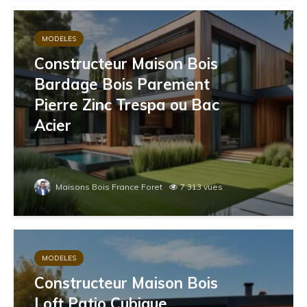
MODELES
Constructeur Maison Bois
Bardage Bois Parement
Pierre Zinc Trespa ou Bac
Acier
Maisons Bois France Foret
7 313 vues
MODELES
Constructeur Maison Bois
Loft Patio Cubique