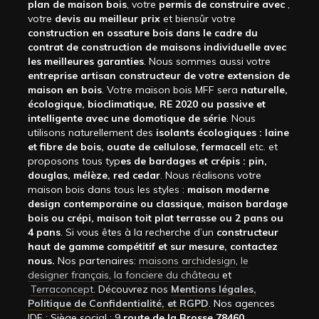
plan de maison bois
, votre
permis de construire avec
,
votre
devis au meilleur prix
et biensûr votre
construction en ossature bois dans le cadre du
contrat de construction de maisons individuelle avec
les meilleures garanties
. Nous sommes aussi votre
entreprise artisan constructeur de votre extension de
maison en bois
. Votre maison bois MFF sera
naturelle,
écologique, bioclimatique, RE 2020 ou passive et
intelligente avec une domotique de série
. Nous
utilisons naturellement des
isolants écologiques : laine
et fibre de bois, ouate de cellulose, fermacell
etc. et
proposons tous typ
es de bardages et crépis : pin,
douglas, mélèze, red cedar
. Nous réalisons votre
maison bois dans tous les styles :
maison moderne
design contemporaine ou classique, maison bardage
bois ou crépi, maison toit plat terrasse ou 2 pans ou
4 pans
. Si vous êtes à la recherche d’un
constructeur
haut de gamme compétitif et sur mesure, contactez
nous.
Nos partenaires:
maisons archidesign
,
le
designer français
,
la fonciere du château
et
Terraconcept
. Découvrez nos
Mentions légales,
Politique de Confidentialité, et RGPD
. Nos agences
IDF : Siège social : 9
route de la Brosse 78460