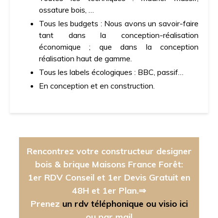
ossature bois, …
Tous les budgets : Nous avons un savoir-faire
tant dans la conception-réalisation
économique ; que dans la conception
réalisation haut de gamme.
Tous les labels écologiques : BBC, passif…
En conception et en construction.
Rencontrez votre constructeur designer
bois & brique Maisons France Forêt:
1er RDV Conseil et 1er Devis Gratuit en
48H et 1er Plan.⇒
Prenez
un rdv téléphonique ou visio ici
ou par mail