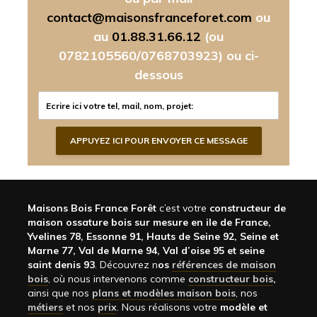
contact@maisonsfranceforet.com
ou
au
01.88.31.66.12
(ou
0782105560/0768703923)
ou ci-
dessous
Maisons Bois France Forêt
c’est votre
constructeur de
maison ossature bois sur mesure en ile de France,
Yvelines 78, Essonne 91, Hauts de Seine 92, Seine et
Marne 77, Val de Marne 94, Val d’oise 95 et seine
saint denis 93
. Découvrez n
os
références de maison
bois
, où nous intervenons comme
constructeur bois
,
ainsi que nos
plans et modèles maison bois
, nos
métiers
et nos
prix
. Nous réalisons votre
modèle et