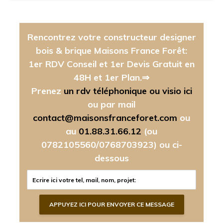
Rencontrez votre constructeur designer
bois & brique Maisons France Forêt:
1er RDV Conseil et 1er Devis Gratuit en
48H et 1er Plan.⇒
Prenez
un rdv téléphonique ou visio ici
ou par mail
contact@maisonsfranceforet.com
ou
au
01.88.31.66.12
(ou
0782105560/0768703923)
ou ci-
dessous