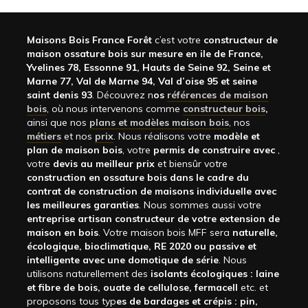
Maisons Bois France Forêt
c’est votre
constructeur de
maison ossature bois sur mesure en ile de France,
Yvelines 78, Essonne 91, Hauts de Seine 92, Seine et
Marne 77, Val de Marne 94, Val d’oise 95 et seine
saint denis 93
. Découvrez n
os
références de maison
bois
, où nous intervenons comme
constructeur bois
,
ainsi que nos
plans et modèles maison bois
, nos
métiers
et nos
prix
. Nous réalisons votre
modèle et
plan de maison bois
, votre
permis de construire avec
,
votre
devis au meilleur prix
et biensûr votre
construction en ossature bois dans le cadre du
contrat de construction de maisons individuelle avec
les meilleures garanties
. Nous sommes aussi votre
entreprise artisan constructeur de votre extension de
maison en bois
. Votre maison bois MFF sera
naturelle,
écologique, bioclimatique, RE 2020 ou passive et
intelligente avec une domotique de série
. Nous
utilisons naturellement des
isolants écologiques : laine
et fibre de bois, ouate de cellulose, fermacell
etc. et
proposons tous typ
es de bardages et crépis : pin,