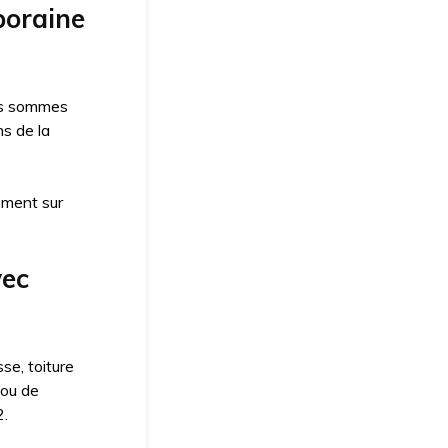
poraine
s sommes
s de la
ement sur
vec
se, toiture
 ou de
2.