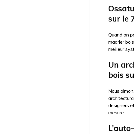
Ossatu
sur le 
Quand on par
madrier bois
meilleur sys
Un arc
bois su
Nous aimons 
architectur
designers e
mesure.
L’auto-