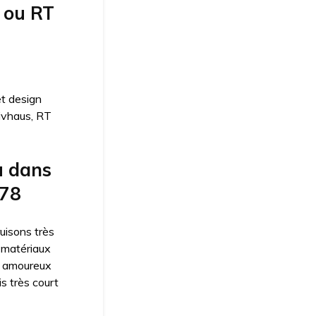
 ou RT
et design
sivhaus, RT
u dans
 78
uisons très
 matériaux
s amoureux
s très court