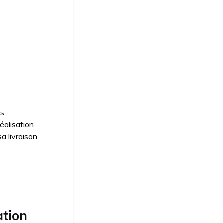
us
éalisation
a livraison.
ation