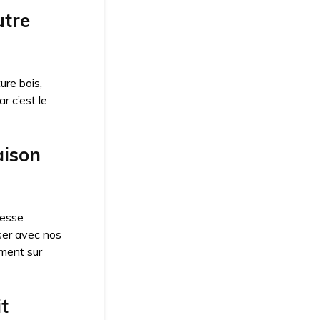
utre
ure bois,
r c’est le
aison
lesse
ser avec nos
ment sur
t