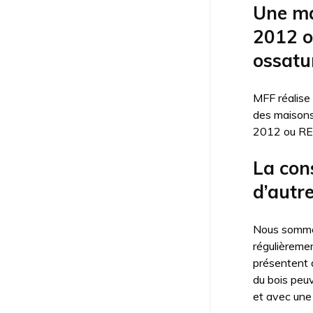
Une ma
2012 o
ossatur
MFF réalise
des maisons 
2012 ou RE/
La con
d’autr
Nous sommes
régulièreme
présentent 
du bois peu
et avec une 