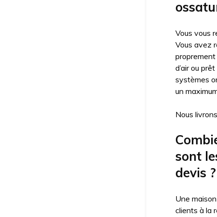
ossatur
Vous vous re
Vous avez ra
proprement 
d’air ou prê
systèmes on
un maximum 
Nous livrons
Combie
sont le
devis ?
Une maison 
clients à la