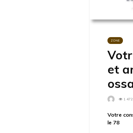
ZONE
Votr
et a
ossa
1 472
Votre con
le 78