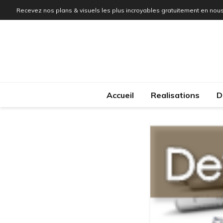
Recevez nos plans & visuels les plus incroyables gratuitement en nous
Accueil
Realisations
D