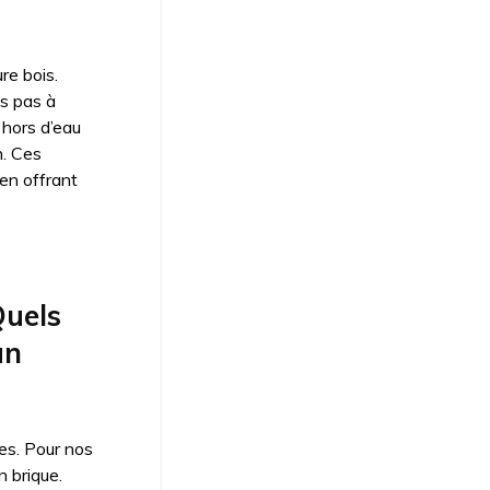
re bois.
ns pas à
 hors d’eau
n. Ces
en offrant
Quels
un
es. Pour nos
n brique.