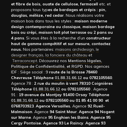
et fibre de bois, ouate de cellulose, fermacell
etc. et
proposons tous typ
es de bardages et crépis : pin,
douglas, mélèze, red cedar
. Nous réalisons votre
maison bois dans tous les styles :
maison moderne
design contemporaine ou classique, maison bardage
bois ou crépi, maison toit plat terrasse ou 2 pans ou
4 pans
. Si vous êtes à la recherche d’un
constructeur
haut de gamme compétitif et sur mesure, contactez
nous.
Nos partenaires:
maisons archidesign
,
le
designer français
,
la fonciere du château
et
Terraconcept
. Découvrez nos
Mentions légales,
Politique de Confidentialité, et RGPD
. Nos agences
IDF : Siège social : 9
route de la Brosse 78460
Chevreuse Téléphone
01.88.31.66.12
ou 0782105560
.
Agence 78 :
2 rue du moulin à vent 78310 Coignières
Téléphone
01.88.31.66.12
ou 0782105560
. Agence
91 :
19 avenue de Montjay 91400 Orsay Téléphone
01.88.31.66.12
ou 0782105560 ou 01 85 41 00 90 et
0768703923
.
Agence Versailles.
Agence
92
Rueil-
Malmaison
. Agence
94 Saint Maur
.
Agence 94 Nogent
sur Marne
. Agence
95 Enghien les Bains
.
Agence 95
Cergy Pontoise.
Agence 93 Le Raincy
.
Agence 93