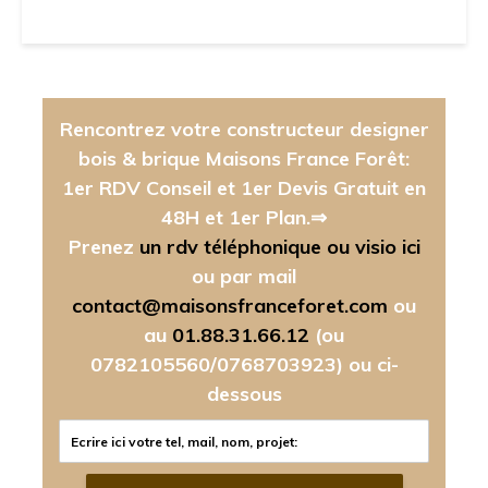
Rencontrez votre constructeur designer
bois & brique Maisons France Forêt:
1er RDV Conseil et 1er Devis Gratuit en
48H et 1er Plan.⇒
Prenez
un rdv téléphonique ou visio ici
ou par mail
contact@maisonsfranceforet.com
ou
au
01.88.31.66.12
(ou
0782105560/0768703923)
ou ci-
dessous