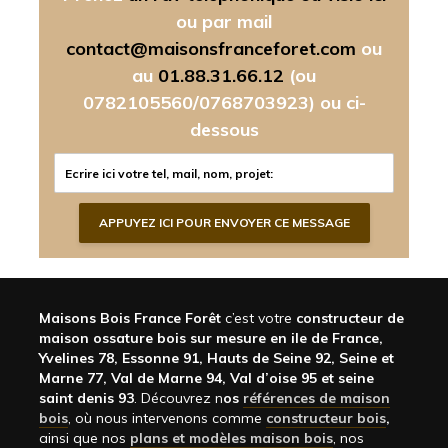
ou par mail
contact@maisonsfranceforet.com
ou
au
01.88.31.66.12
(ou
0782105560/0768703923)
ou ci-
dessous
Maisons Bois France Forêt
c’est votre
constructeur de
maison ossature bois sur mesure en ile de France,
Yvelines 78, Essonne 91, Hauts de Seine 92, Seine et
Marne 77, Val de Marne 94, Val d’oise 95 et seine
saint denis 93
. Découvrez n
os
références de maison
bois
, où nous intervenons comme
constructeur bois
,
ainsi que nos
plans et modèles maison bois
, nos