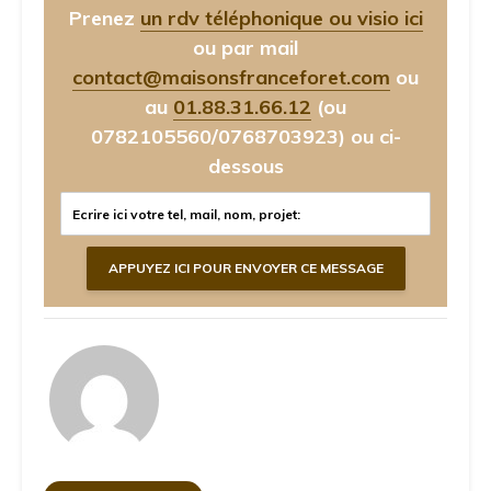
Prenez
un rdv téléphonique ou visio ici
ou par mail
contact@maisonsfranceforet.com
ou
au
01.88.31.66.12
(ou
0782105560/0768703923)
ou ci-
dessous