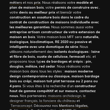
métiers
et nos
prix
. Nous réalisons votre
modèle et
plan de maison bois
, votre
permis de construire avec
,
votre
devis au meilleur prix
et biensûr votre
construction en ossature bois dans le cadre du
contrat de construction de maisons individuelle avec
les meilleures garanties
. Nous sommes aussi votre
entreprise artisan constructeur de votre extension de
maison en bois
. Votre maison bois MFF sera
naturelle,
écologique, bioclimatique, RE 2020 ou passive et
intelligente avec une domotique de série
. Nous
utilisons naturellement des
isolants écologiques : laine
et fibre de bois, ouate de cellulose, fermacell
etc. et
proposons tous typ
es de bardages et crépis : pin,
douglas, mélèze, red cedar
. Nous réalisons votre
maison bois dans tous les styles :
maison moderne
design contemporaine ou classique, maison bardage
bois ou crépi, maison toit plat terrasse ou 2 pans ou
4 pans
. Si vous êtes à la recherche d’un
constructeur
haut de gamme compétitif et sur mesure, contactez
nous.
Nos partenaires:
maisons archidesign
,
le
designer français
,
la fonciere du château
et
Terraconcept
. Découvrez nos
Mentions légales,