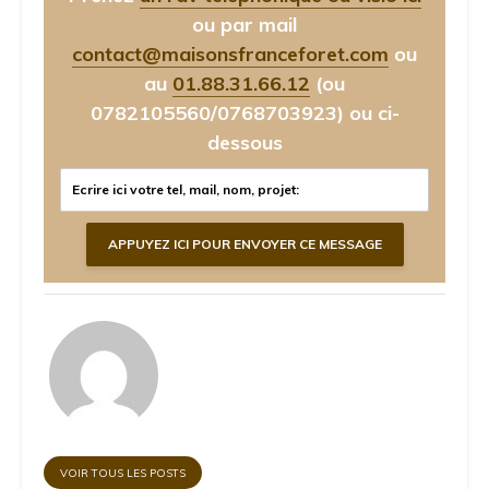
ou par mail
contact@maisonsfranceforet.com
ou
au
01.88.31.66.12
(ou
0782105560/0768703923)
ou ci-
dessous
VOIR TOUS LES POSTS