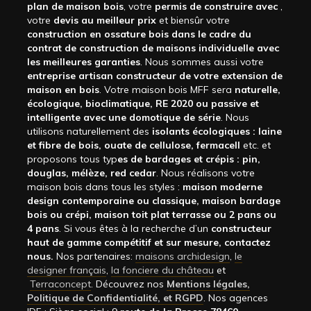
plan de maison bois
, votre
permis de construire avec
,
votre
devis au meilleur prix
et biensûr votre
construction en ossature bois dans le cadre du
contrat de construction de maisons individuelle avec
les meilleures garanties
. Nous sommes aussi votre
entreprise artisan constructeur de votre extension de
maison en bois
. Votre maison bois MFF sera
naturelle,
écologique, bioclimatique, RE 2020 ou passive et
intelligente avec une domotique de série
. Nous
utilisons naturellement des
isolants écologiques : laine
et fibre de bois, ouate de cellulose, fermacell
etc. et
proposons tous typ
es de bardages et crépis : pin,
douglas, mélèze, red cedar
. Nous réalisons votre
maison bois dans tous les styles :
maison moderne
design contemporaine ou classique, maison bardage
bois ou crépi, maison toit plat terrasse ou 2 pans ou
4 pans
. Si vous êtes à la recherche d’un
constructeur
haut de gamme compétitif et sur mesure, contactez
nous.
Nos partenaires:
maisons archidesign
,
le
designer français
,
la fonciere du château
et
Terraconcept
. Découvrez nos
Mentions légales,
Politique de Confidentialité, et RGPD
. Nos agences