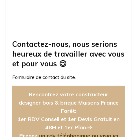
Contactez-nous, nous serions
heureux de travailler avec vous
et pour vous
😉
Formulaire de contact du site.
Rencontrez votre constructeur
designer bois & brique Maisons France
Forêt:
1er RDV Conseil et 1er Devis Gratuit en
48H et 1er Plan.⇒
Prenez
un rdv téléphonique ou visio ici