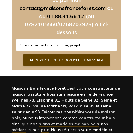
ou par mail
contact@maisonsfranceforet.com
ou
au
01.88.31.66.12
(ou
0782105560/0768703923)
ou ci-
dessous
Maisons Bois France Forêt
c’est votre
constructeur de
maison ossature bois sur mesure en ile de France,
Yvelines 78, Essonne 91, Hauts de Seine 92, Seine et
Marne 77, Val de Marne 94, Val d’oise 95 et seine
saint denis 93
. Découvrez n
os
références de maison
bois
, où nous intervenons comme
constructeur bois
,
ainsi que nos
plans et modèles maison bois
, nos
métiers
et nos
prix
. Nous réalisons votre
modèle et